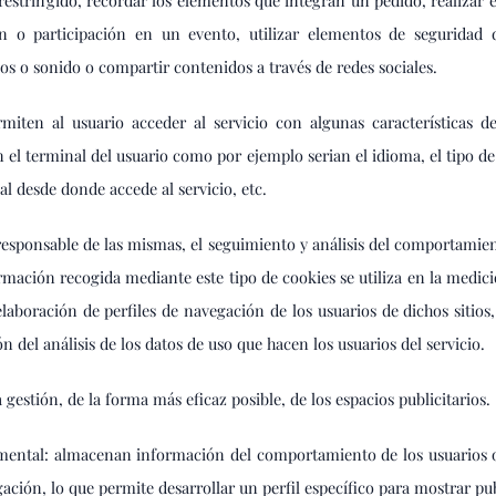
 restringido, recordar los elementos que integran un pedido, realizar
ción o participación en un evento, utilizar elementos de seguridad
os o sonido o compartir contenidos a través de redes sociales.
miten al usuario acceder al servicio con algunas características d
n el terminal del usuario como por ejemplo serian el idioma, el tipo d
al desde donde accede al servicio, etc.
 responsable de las mismas, el seguimiento y análisis del comportamient
rmación recogida mediante este tipo de cookies se utiliza en la medició
elaboración de perfiles de navegación de los usuarios de dichos sitios,
n del análisis de los datos de uso que hacen los usuarios del servicio.
 gestión, de la forma más eficaz posible, de los espacios publicitarios.
mental: almacenan información del comportamiento de los usuarios ob
ación, lo que permite desarrollar un perfil específico para mostrar p