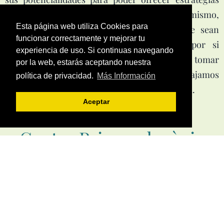
que se adapten a sus características. Así mismo,
Esta página web utiliza Cookies para
queremos preparar a los niños/as para que sean
funcionar correctamente y mejorar tu
personas autónomas, capaces de pensar por si
experiencia de uso. Si continuas navegando
mismos y con capacidad para poder tomar
por la web, estarás aceptando nuestra
decisiones. Para alcanzar estos objetivos trabajamos
política de privacidad.
Más Información
la autoestima, habilidades sociales y autonomia.
Aceptar
Centre Psicopedagògic
SAB
" No prepares el camino para el niño,
prepara al niño para el camino"