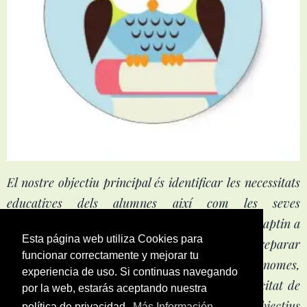
El nostre objectiu principal és identificar les necessitats
educatives dels alumnes així com les seves
potencialitats per tal d'oferir estratègies que s'adaptin a
Esta página web utiliza Cookies para
les seves característiques. Així mateix volem preparar
funcionar correctamente y mejorar tu
als nens i nenes per tal que siguin persones autònomes,
experiencia de uso. Si continuas navegando
capaços de pensar per si mateixos i amb capacitat de
por la web, estarás aceptando nuestra
prendre decisions. Per tal d'assolir aquests objectius
política de privacidad.
Más Información