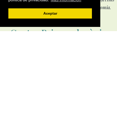
treballem l'autoestima, habilitats socials i l'autonomia.
Aceptar
Centre Psicopedagògic
SAB
" No preparis el camí per al nen, prepara
al nen per al camí"
El centre psicopedagògic SAB neix de la
il·lusió i la implicació de dues germanes per
ajudar als infants i adolescents amb