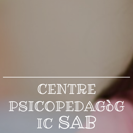
CENTRE
PSICOPEDAGòG
SAB
IC